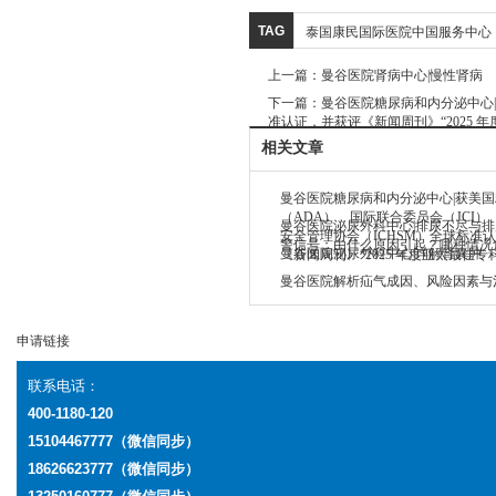
TAG
泰国康民国际医院中国服务中心
上一篇：
曼谷医院肾病中心|慢性肾病
下一篇：
曼谷医院糖尿病和内分泌中心|
准认证，并获评《新闻周刊》“2025 
相关文章
曼谷医院糖尿病和内分泌中心|获美
（ADA）、国际联合委员会（JCI）
曼谷医院泌尿外科中心|排尿不尽与
安全管理协会（ICHSM）全球标准
警信号：由什么原因引起？哪种情况
曼谷医院泌尿外科中心|详解肾囊肿
《新闻周刊》“2025 年度亚太最佳专
曼谷医院解析疝气成因、风险因素与
申请链接
联系电话：
400-1180-120
15104467777（微信同步）
18626623777
（微信同步）