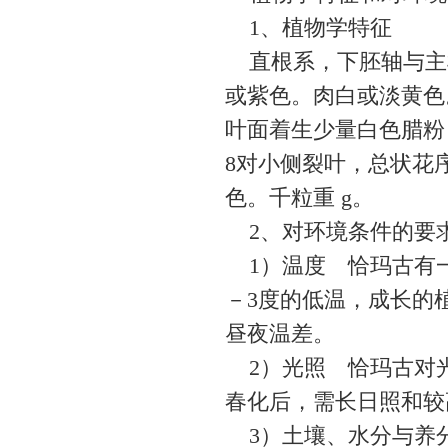
1、植物学特征
直根系，下胚轴与主
或紫色。肉白或淡黄色
叶面着生少量白色腊粉
8对小侧裂叶，总状花
色。千粒重 g。
2、对环境条件的要
1）温度 恰玛古有一
－3度的低温，成长的
昼夜温差。
2）光照 恰玛古对光
春化后，需长日照和较
3）土壤、水分与养