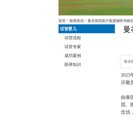
首页
>
新闻资讯
> 曼谷医院医疗集团缅怀诗丽
曼
试管婴儿
试管流程
试管专家
成功案例
曼谷
助孕知识
20
示敬
由泰国
层、
念信