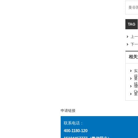
曼谷
TAG
上一
下一
相关
实
得
曼
续
缅
O
曼
申请链接
联系电话：
400-1180-120