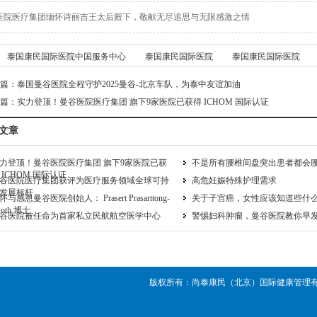
医院医疗集团缅怀诗丽吉王太后殿下，敬献无尽追思与无限感激之情
泰国康民国际医院中国服务中心
泰国康民国际医院
泰国康民国际医院
篇：
泰国曼谷医院全程守护2025曼谷-北京车队，为泰中友谊加油
篇：
实力登顶！曼谷医院医疗集团 旗下9家医院已获得 ICHOM 国际认证
文章
力登顶！曼谷医院医疗集团 旗下9家医院已获
不是所有腰椎间盘突出患者都会
 ICHOM 国际认证
谷医院医疗集团获评为医疗服务领域全球可持
高危妊娠特殊护理需求
发展标杆
怀与感恩曼谷医院创始人： Prasert Prasarttong-
关于子宫癌，女性应该知道些什
soth 博士
谷医院被任命为首家私立民航航空医学中心
警惕妇科肿瘤，曼谷医院教你早
版权所有
：
尚泰康民（北京）国际健康管理