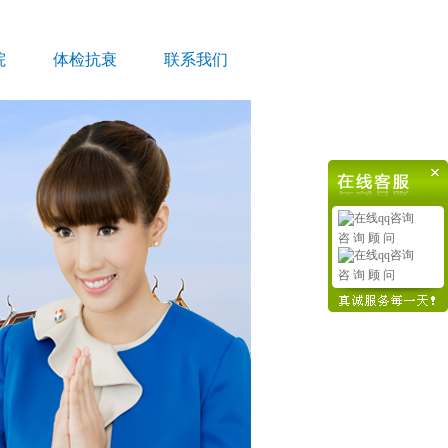
院
体检抗衰
联系我们
咨 询 顾 问
咨 询 顾 问